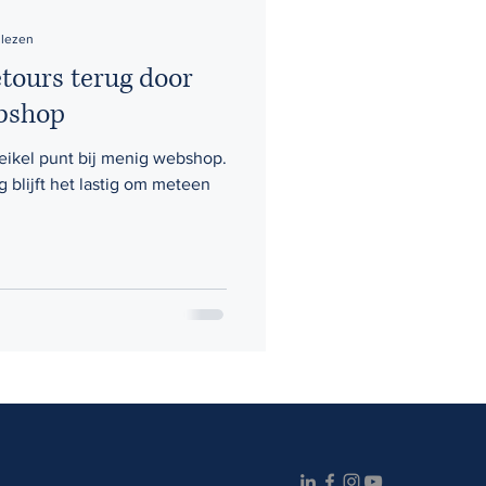
 lezen
etours terug door
ebshop
 heikel punt bij menig webshop.
 blijft het lastig om meteen