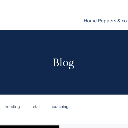
Home Peppers & co
Blog
trending
retail
coaching