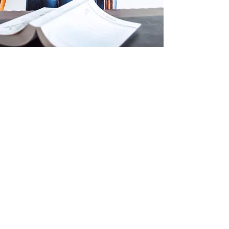
Iemand die
meedenkt met jouw
organisatie?
Nood aan een kritische blik op de huidige
situatie van je organisatie? Het
scherpstellen van je communicatie of
verkoopaanpak? Iemand om je ideeën of
problemen even mee af te toetsen?
De expertise van Peppers & co is
gegarandeerd een meerwaarde voor je