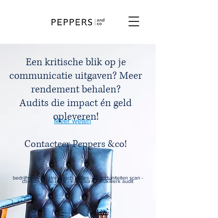
Een kritische blik op je
communicatie uitgaven? Meer
rendement behalen?
Audits die impact én geld
opleveren!
Meer weten
Contacteer Peppers &co!
bedrijfsadvies - strategisch advies - opportuniteiten scan -
communicatie audit - klankbord - drukwerk audit