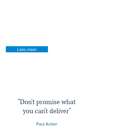
bedrijf. Laagdrempelig en concreet
advies. Direct toepasbaar mét effect! Dat
is waar we als no-nonsense coaches voor
staan. Geprikkeld? Neem vrijblijvend
contact met ons op.
Lees meer
"Don't promise what
you can't deliver"
Paul Arden