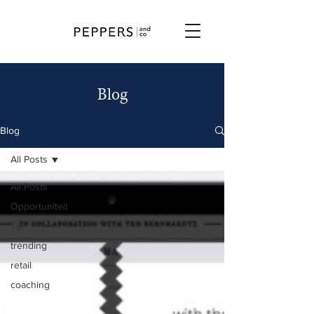
Blog
Blog
All Posts
All Posts
Opportuniteit
Tip
trending
retail
coaching