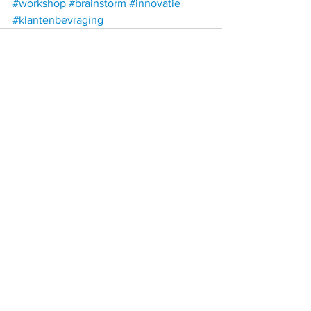
#workshop
#brainstorm
#innovatie
#klantenbevraging
Alles weergeven
Recente blogposts