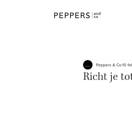
Peppers & Co
10 fe
Richt je t