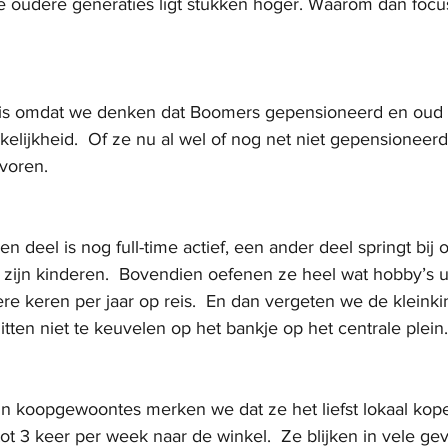
e oudere generaties ligt stukken hoger. Waarom dan focu
is omdat we denken dat Boomers gepensioneerd en oud zi
kelijkheid.  Of ze nu al wel of nog net niet gepensioneerd
voren.  
 deel is nog full-time actief, een ander deel springt bij o
j zijn kinderen.  Bovendien oefenen ze heel wat hobby’s u
re keren per jaar op reis.  En dan vergeten we de kleinki
tten niet te keuvelen op het bankje op het centrale plein.
un koopgewoontes merken we dat ze het liefst lokaal kop
t 3 keer per week naar de winkel.  Ze blijken in vele gev