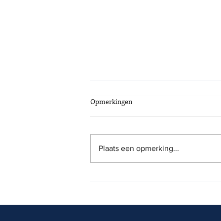
Opmerkingen
Plaats een opmerking...
Converteer een kritische
opmerking van een medewerker
in positieve groei voor je bedrijf!