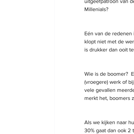
uitgeefpatroon van d
Millenials?
Eén van de redenen 
klopt niet met de wer
is drukker dan ooit te
Wie is de boomer?  Een
(vroegere) werk of bi
vele gevallen meerde
merkt het, boomers zi
Als we kijken naar h
30% gaat dan ook 2 to