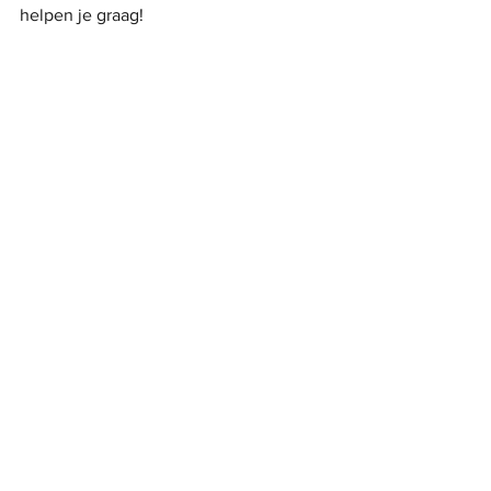
helpen je graag!
Alles weergeven
Recente blogposts