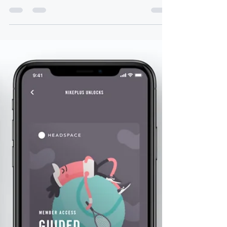
26 feb 2018
1 minuten om te lezen
Gebruiken in plaats van
kopen
Waarom zou je iets kopen als je het op elk
gewenst moment kan gebruiken? Vraag dit
eens aan je buurman die elk jaar je
haagschaar even...